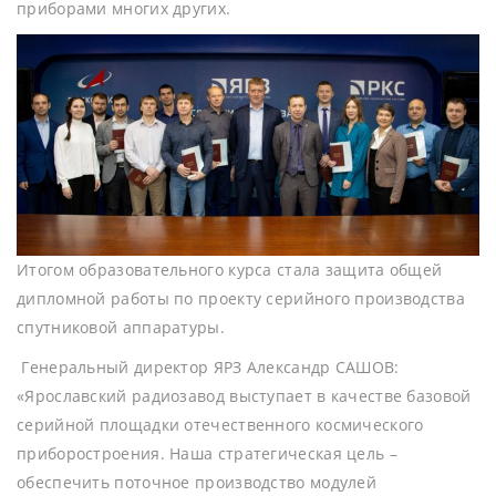
приборами многих других.
Итогом образовательного курса стала защита общей
дипломной работы по проекту серийного производства
спутниковой аппаратуры.
Генеральный директор ЯРЗ Александр САШОВ:
«Ярославский радиозавод выступает в качестве базовой
серийной площадки отечественного космического
приборостроения. Наша стратегическая цель –
обеспечить поточное производство модулей