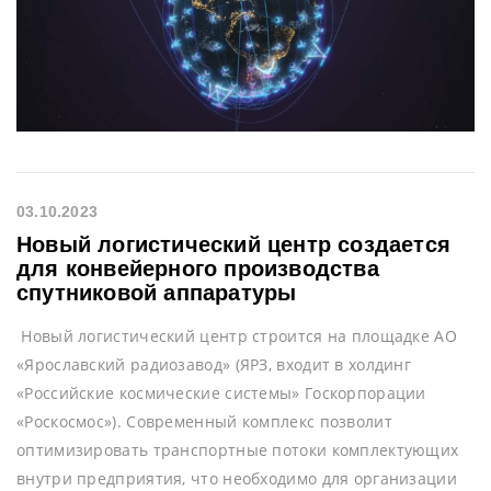
03.10.2023
Новый логистический центр создается
для конвейерного производства
спутниковой аппаратуры
Новый логистический центр строится на площадке АО
«Ярославский радиозавод» (ЯРЗ, входит в холдинг
«Российские космические системы» Госкорпорации
«Роскосмос»). Современный комплекс позволит
оптимизировать транспортные потоки комплектующих
внутри предприятия, что необходимо для организации